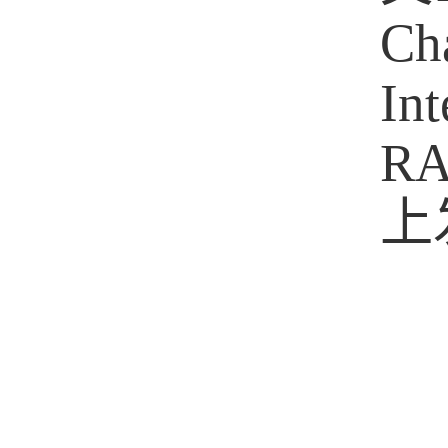
Ch
Int
RA
上